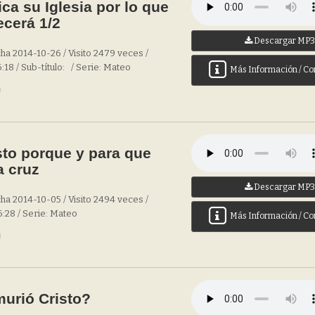
ica su Iglesia por lo que
cerá 1/2
Descargar MP
ha 2014-10-26 / Visito 2479 veces /
:18 / Sub-título: / Serie: Mateo
Más Información / Co
to porque y para que
a cruz
Descargar MP
ha 2014-10-05 / Visito 2494 veces /
6:28 / Serie: Mateo
Más Información / Co
urió Cristo?