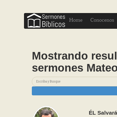
H
C
ome
onocenos
Mostrando resul
sermones Mate
ÉL Salvar