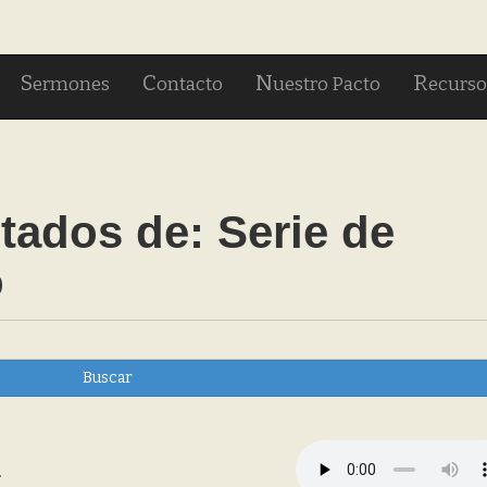
S
C
N
R
ermones
ontacto
uestro Pacto
ecurso
tados de:
Serie de
o
Buscar
á