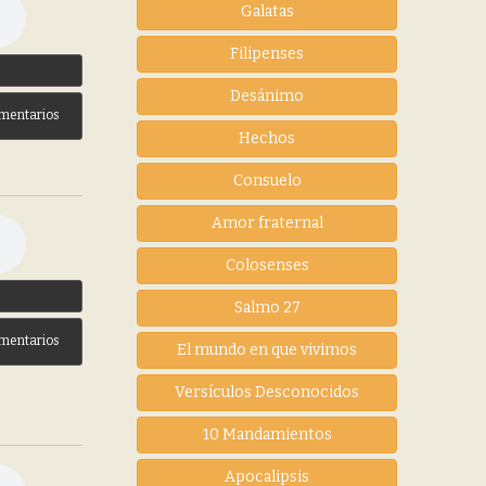
Galatas
Filipenses
3
Desánimo
mentarios
Hechos
Consuelo
Amor fraternal
Colosenses
3
Salmo 27
mentarios
El mundo en que vivimos
Versículos Desconocidos
10 Mandamientos
Apocalipsis