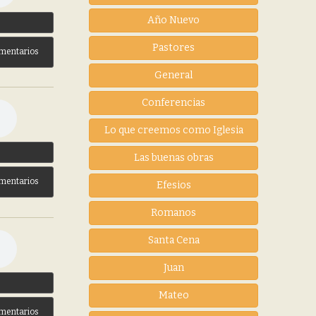
Año Nuevo
3
Pastores
mentarios
General
Conferencias
Lo que creemos como Iglesia
3
Las buenas obras
mentarios
Efesios
Romanos
Santa Cena
Juan
3
Mateo
mentarios