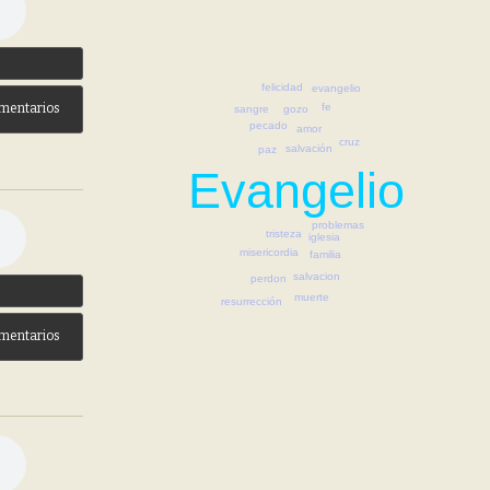
3
felicidad
evangelio
fe
mentarios
gozo
sangre
pecado
amor
cruz
salvación
paz
Evangelio
problemas
tristeza
iglesia
misericordia
familia
salvacion
perdon
3
muerte
resurrección
mentarios