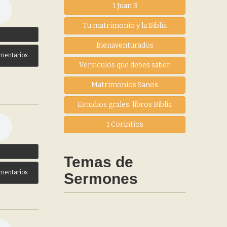
1 Juan 3
Tu matrimonio y la Biblia
3
Bienaventurados
mentarios
Versiculos que debes saber
Matrimonios Sanos
Estudios grales. libros Biblia
1 Corintios
3
Temas de
mentarios
Sermones