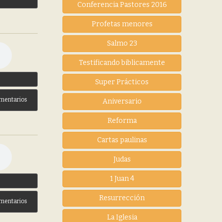
Conferencia Pastores 2016
Profetas menores
Salmo 23
Testificando biblicamente
3
Super Prácticos
mentarios
Aniversario
Reforma
Cartas paulinas
Judas
1 Juan 4
3
Resurrección
mentarios
La Iglesia