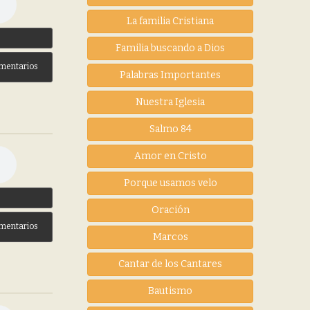
La familia Cristiana
3
Familia buscando a Dios
mentarios
Palabras Importantes
Nuestra Iglesia
Salmo 84
Amor en Cristo
Porque usamos velo
3
Oración
mentarios
Marcos
Cantar de los Cantares
Bautismo