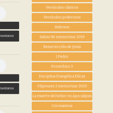
Versículos clásicos
Versículos poderosos
3
Hebreos
mentarios
Salmo 86 memorizar 2019
Resurrección de Jesús
1 Pedro
Proverbios 3
Disciplina Evangélica Eficaz
3
Filipenses 2 memorizar 2020
mentarios
La muerte del Señor en Apocalipsis
Coronavirus