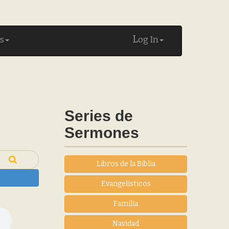
L
s
og In
Series de
Sermones
Libros de la Biblia
Evangelisticos
Familia
Navidad