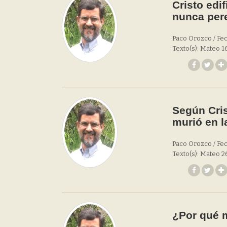
Cristo edif
nunca pere
Paco Orozco / Fec
Texto(s): Mateo 16
Según Cris
murió en l
Paco Orozco / Fec
Texto(s): Mateo 2
¿Por qué m