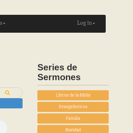
L
s
og In
Series de
Sermones
Libros de la Biblia
Evangelisticos
Familia
Navidad