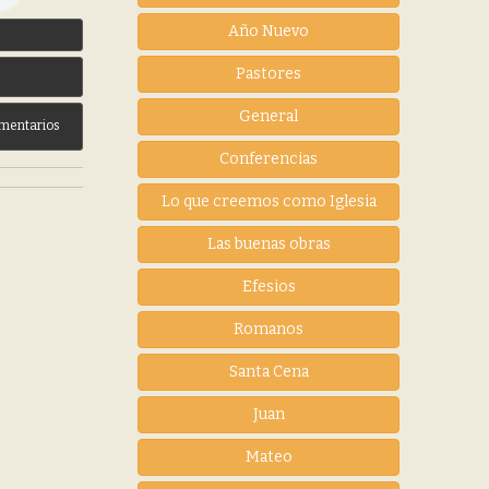
Año Nuevo
3
Pastores
General
mentarios
Conferencias
Lo que creemos como Iglesia
Las buenas obras
Efesios
Romanos
Santa Cena
Juan
Mateo