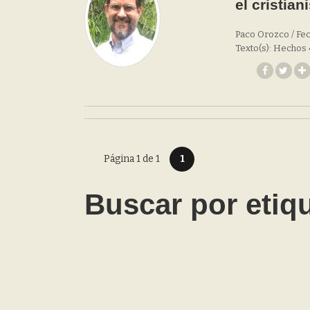
el cristian
Paco Orozco / Fec
Texto(s): Hechos 
Página 1 de 1
1
Buscar por etiq