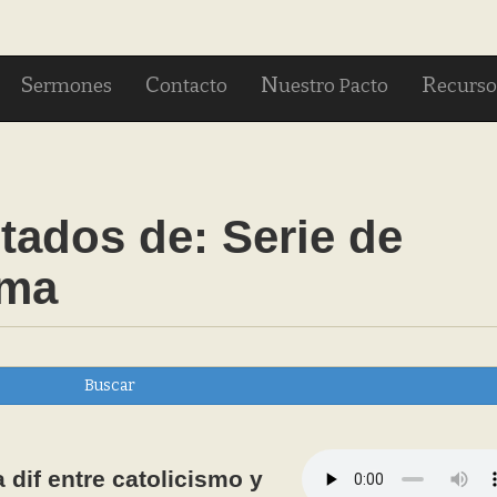
S
C
N
R
ermones
ontacto
uestro Pacto
ecurso
tados de:
Serie de
rma
Buscar
 dif entre catolicismo y