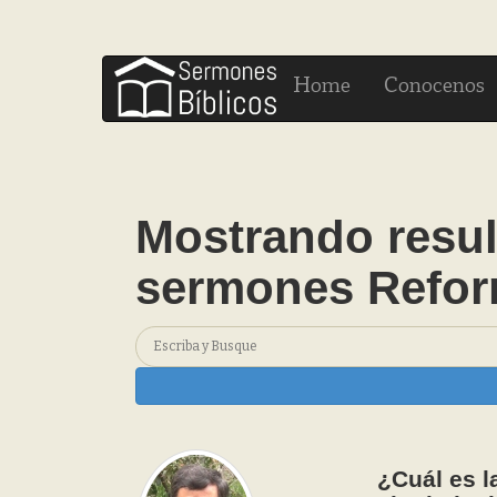
H
C
ome
onocenos
Mostrando resul
sermones Refo
¿Cuál es la