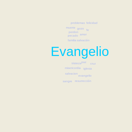
felicidad
problemas
muerte
gozo
fe
perdon
amor
pecado
familia
salvación
Evangelio
paz
tristeza
cruz
misericordia
iglesia
salvacion
evangelio
resurrección
sangre