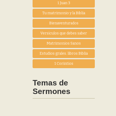
1 Juan 3
Tu matrimonio y la Biblia
Bienaventurados
Versiculos que debes saber
Matrimonios Sanos
Estudios grales. libros Biblia
1 Corintios
Temas de
Sermones