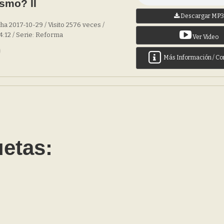
ismo? II
Descargar MP
ha 2017-10-29 / Visito 2576 veces /
4:12 / Serie: Reforma
Ver Video
Más Información / Co
uetas: