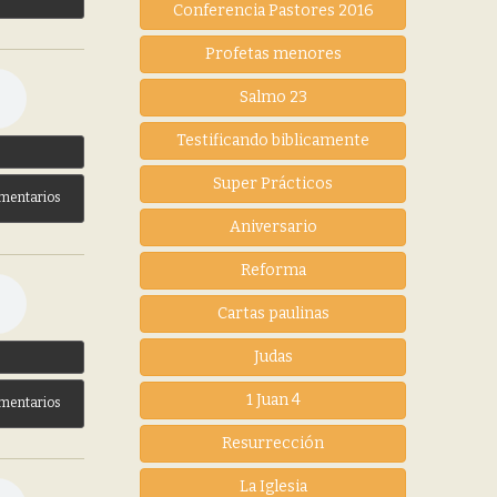
Conferencia Pastores 2016
Profetas menores
Salmo 23
Testificando biblicamente
3
Super Prácticos
mentarios
Aniversario
Reforma
Cartas paulinas
Judas
3
1 Juan 4
mentarios
Resurrección
La Iglesia