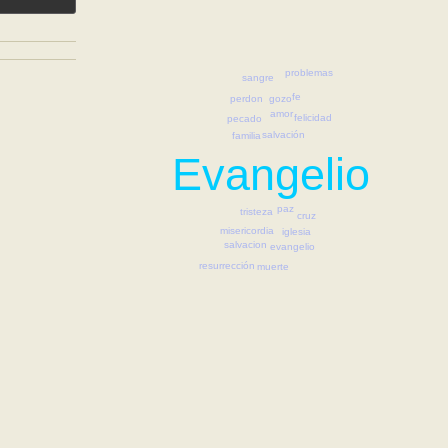
problemas
sangre
fe
perdon
gozo
amor
felicidad
pecado
salvación
familia
Evangelio
paz
tristeza
cruz
misericordia
iglesia
salvacion
evangelio
resurrección
muerte