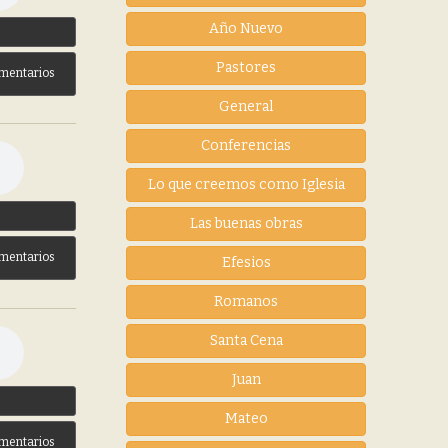
Año Nuevo
3
Pastores
mentarios
General
Conferencias
Lo que creemos como Iglesia
3
Las buenas obras
mentarios
Efesios
Romanos
Santa Cena
Juan
3
Mateo
mentarios