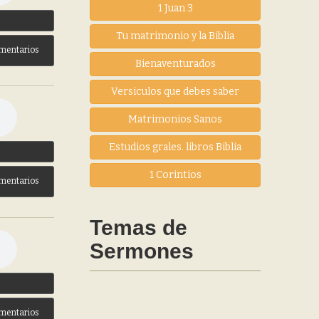
1 Juan 3
3
Tu matrimonio y la Biblia
mentarios
Bienaventurados
Versiculos que debes saber
Matrimonios Sanos
Estudios grales. libros Biblia
3
1 Corintios
mentarios
Temas de
Sermones
3
mentarios