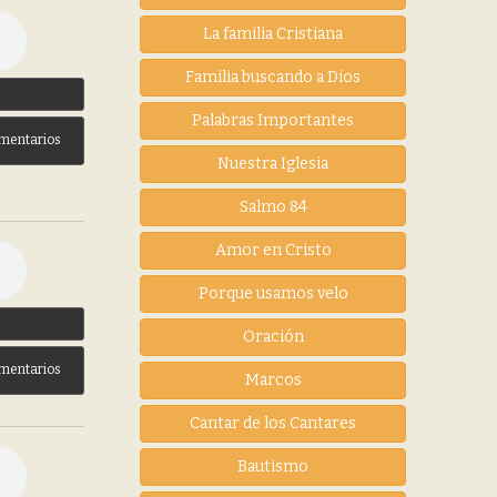
La familia Cristiana
Familia buscando a Dios
3
Palabras Importantes
mentarios
Nuestra Iglesia
Salmo 84
Amor en Cristo
Porque usamos velo
3
Oración
mentarios
Marcos
Cantar de los Cantares
Bautismo