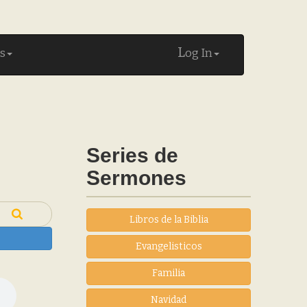
L
s
og In
Series de
Sermones
Libros de la Biblia
Evangelisticos
Familia
Navidad