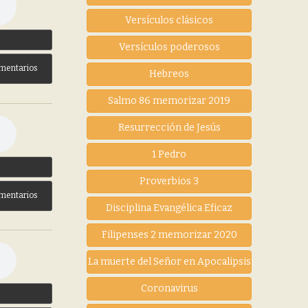
Versículos clásicos
3
Versículos poderosos
mentarios
Hebreos
Salmo 86 memorizar 2019
Resurrección de Jesús
1 Pedro
3
Proverbios 3
mentarios
Disciplina Evangélica Eficaz
Filipenses 2 memorizar 2020
La muerte del Señor en Apocalipsis
Coronavirus
3