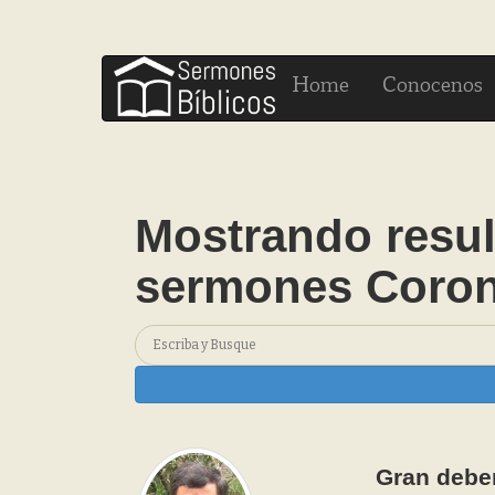
H
C
ome
onocenos
Mostrando resul
sermones Coron
Gran debe