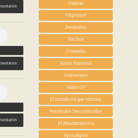
Galatas
mentarios
Filipenses
Desánimo
Hechos
3
Consuelo
Amor fraternal
mentarios
Colosenses
Salmo 27
El mundo en que vivimos
3
Versículos Desconocidos
mentarios
10 Mandamientos
Apocalipsis