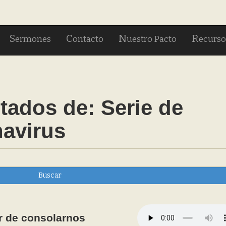
S
C
N
R
ermones
ontacto
uestro Pacto
ecurso
tados de:
Serie de
avirus
Buscar
r de consolarnos