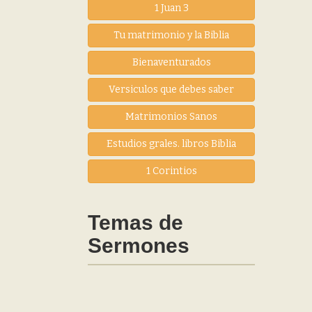
1 Juan 3
Tu matrimonio y la Biblia
Bienaventurados
Versiculos que debes saber
Matrimonios Sanos
Estudios grales. libros Biblia
1 Corintios
Temas de
Sermones