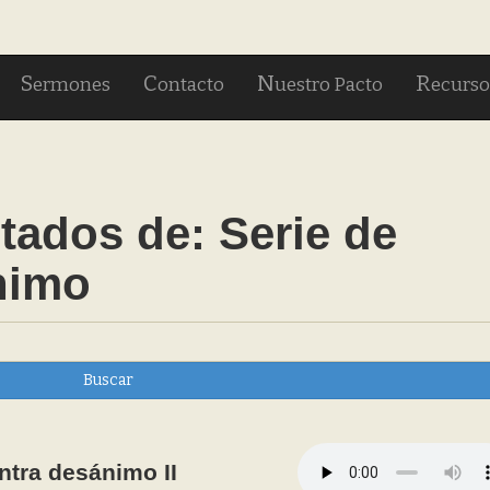
S
C
N
R
ermones
ontacto
uestro Pacto
ecurso
tados de:
Serie de
nimo
Buscar
tra desánimo II