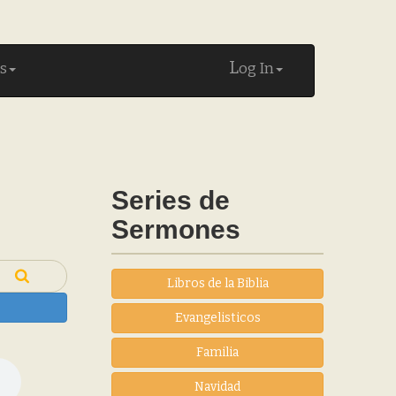
L
s
og In
Series de
Sermones
Libros de la Biblia
Evangelisticos
Familia
Navidad