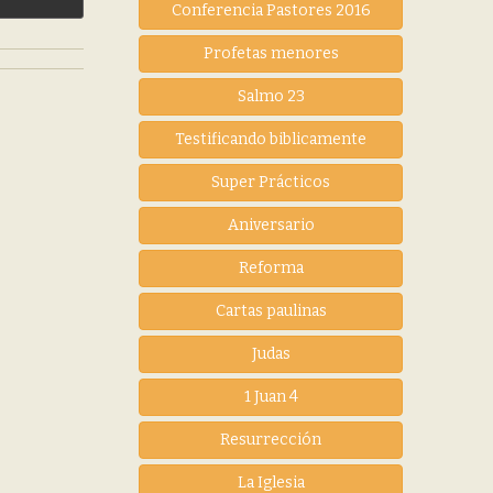
Conferencia Pastores 2016
Profetas menores
Salmo 23
Testificando biblicamente
Super Prácticos
Aniversario
Reforma
Cartas paulinas
Judas
1 Juan 4
Resurrección
La Iglesia