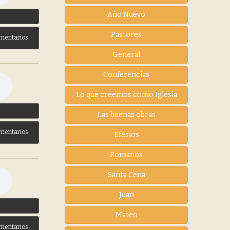
Año Nuevo
3
Pastores
mentarios
General
Conferencias
Lo que creemos como Iglesia
3
Las buenas obras
mentarios
Efesios
Romanos
Santa Cena
Juan
3
Mateo
mentarios