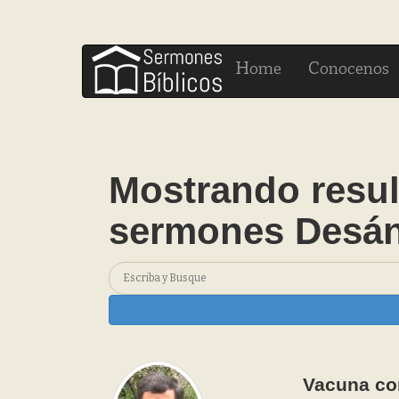
H
C
ome
onocenos
Mostrando resul
sermones Desá
Vacuna con