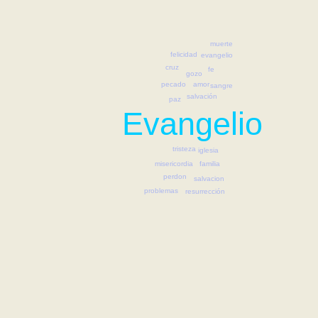
muerte
felicidad
evangelio
cruz
fe
gozo
pecado
amor
sangre
salvación
paz
Evangelio
tristeza
iglesia
familia
misericordia
perdon
salvacion
problemas
resurrección