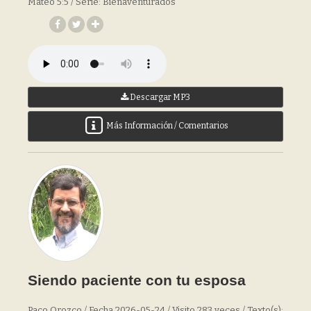
Mateo 5:5 / Serie: Bienaventurados
Descargar MP3
Más Información / Comentarios
Siendo paciente con tu esposa
Paco Orozco / Fecha 2026-05-24 / Visito 283 veces / Texto(s):