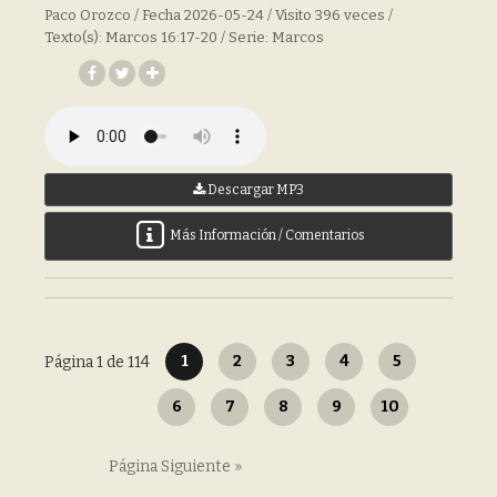
Paco Orozco / Fecha 2026-05-24 / Visito 396 veces /
Texto(s): Marcos 16:17-20 / Serie: Marcos
Descargar MP3
Más Información / Comentarios
1
2
3
4
5
Página 1 de 114
6
7
8
9
10
Página Siguiente »