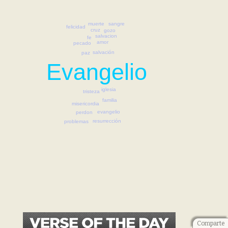
sangre
muerte
felicidad
cruz
gozo
salvacion
fe
amor
pecado
salvación
paz
Evangelio
iglesia
tristeza
familia
misericordia
evangelio
perdon
resurrección
problemas
Comparte