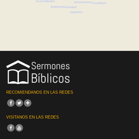
reconciliación
resoluciones
crucifixion
testimonio
bondad
pastores
RECOMIENDANOS EN LAS REDES
VISITANOS EN LAS REDES