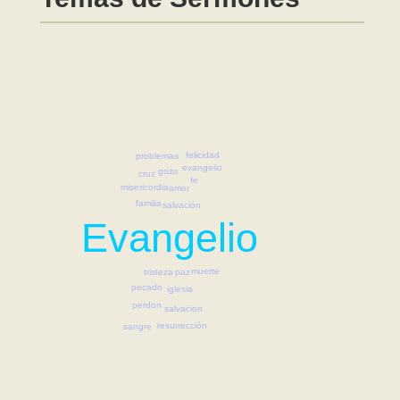
felicidad
problemas
evangelio
gozo
cruz
fe
misericordia
amor
familia
salvación
Evangelio
muerte
tristeza
paz
pecado
iglesia
perdon
salvacion
resurrección
sangre