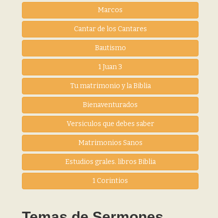
Marcos
Cantar de los Cantares
Bautismo
1 Juan 3
Tu matrimonio y la Biblia
Bienaventurados
Versiculos que debes saber
Matrimonios Sanos
Estudios grales. libros Biblia
1 Corintios
Temas de Sermones