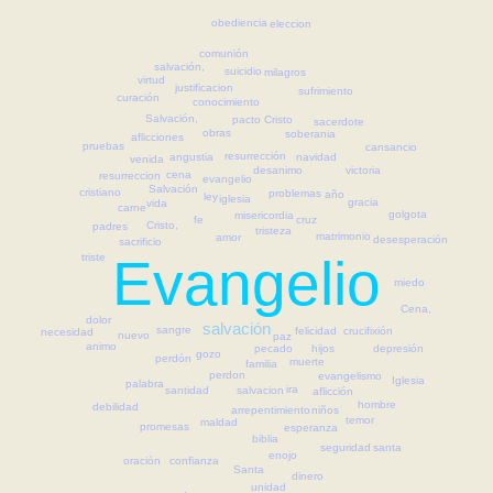
obediencia
eleccion
comunión
salvación,
suicidio
milagros
virtud
justificacion
sufrimiento
curación
conocimiento
Salvación,
Cristo
pacto
sacerdote
obras
soberania
aflicciones
pruebas
cansancio
resurrección
navidad
angustia
venida
victoria
desanimo
cena
resurreccion
evangelio
Salvación
cristiano
problemas
año
ley
iglesia
gracia
vida
carne
golgota
misericordia
fe
cruz
Cristo,
padres
tristeza
matrimonio
amor
desesperación
sacrificio
Evangelio
triste
miedo
Cena,
dolor
salvación
sangre
felicidad
crucifixión
necesidad
nuevo
paz
animo
depresión
hijos
pecado
gozo
perdón
muerte
familia
perdon
evangelismo
Iglesia
palabra
ira
salvacion
santidad
aflicción
hombre
debilidad
niños
arrepentimiento
temor
maldad
promesas
esperanza
biblia
santa
seguridad
enojo
confianza
oración
Santa
dinero
unidad